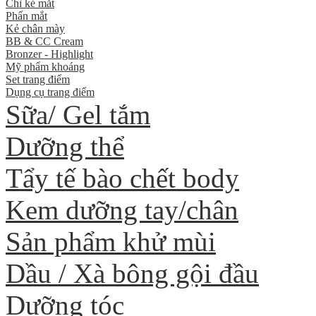
Chì kẻ mắt
Phấn mắt
Kẻ chân mày
BB & CC Cream
Bronzer - Highlight
Mỹ phẩm khoáng
Set trang điểm
Dụng cụ trang điểm
Sữa/ Gel tắm
Dưỡng thể
Tẩy tế bào chết body
Kem dưỡng tay/chân
Sản phẩm khử mùi
Dầu / Xà bông gội đầu
Dưỡng tóc