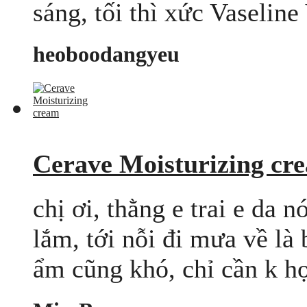
sáng, tối thì xức Vaseline
heoboodangyeu
Cerave Moisturizing cr
chị ơi, thằng e trai e da 
lắm, tới nỗi đi mưa về l
ẩm cũng khó, chỉ cần k hợp