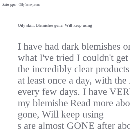
rating
Skin type:
Oily/acne prone
Oily skin, Blemishes gone, Will keep using
Review
review
I have had dark blemishes o
by
stating
Patti
Oily
what I've tried I couldn't ge
F.
skin,
on
Blemishes
the incredibly clear products
10
gone,
Jun
Will
at least once a day, with th
2019
keep
using
every few days. I have VERY 
my
blemishe
Read more abou
gone, Will keep using
s are almost GONE after abo