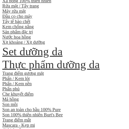
Xà bông 100% thiên nhiên
Rửa mặt / Tẩy trang
Máy rửa mặt
Đầu cọ cho máy
Tẩy tế bào chết
Kem chống nắng
Sản phẩm đặc trị
Nước hoa hồng
Xịt khoáng / Xịt dưỡng
Set dưỡng da
Thực phẩm dưỡng da
Trang điểm gương mặt
Phấn / Kem lót
Phấn / Kem nền
Phấn phủ
Che khuyết điểm
Má hồng
Son môi
Son an toàn cho bầu 100% Pure
Son 100% thiên nhiên Burt's Bee
Trang điểm mắt
Mascara - Kẹp mi