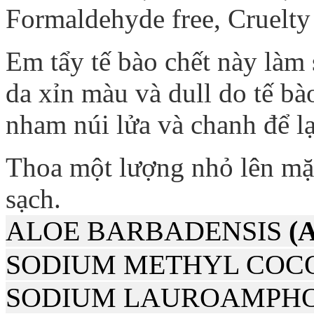
Formaldehyde free, Cruelty 
Em tẩy tế bào chết này làm 
da xỉn màu và dull do tế bào
nham núi lửa và chanh để l
Thoa một lượng nhỏ lên mặt
sạch.
ALOE BARBADENSIS
(
SODIUM METHYL COCO
SODIUM LAUROAMPHO