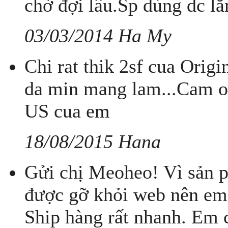
chờ đợi lâu.Sp dùng dc l
03/03/2014 Ha My
Chi rat thik 2sf cua Origi
da min mang lam...Cam 
US cua em
18/08/2015 Hana
Gửi chị Meoheo! Vì sản 
được gỡ khỏi web nên em 
Ship hàng rất nhanh. Em