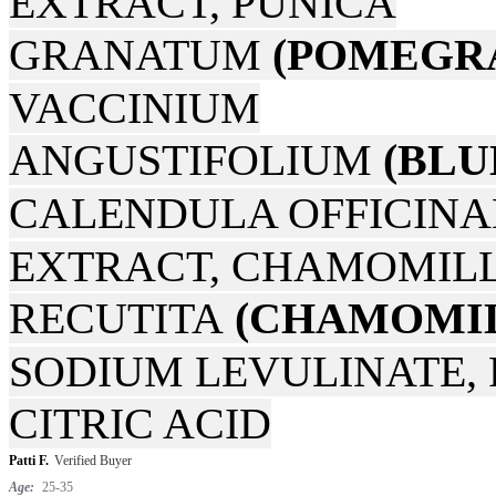
EXTRACT, PUNICA
GRANATUM
(POMEGR
VACCINIUM
ANGUSTIFOLIUM
(BLU
CALENDULA OFFICINA
EXTRACT, CHAMOMIL
RECUTITA
(CHAMOMI
SODIUM LEVULINATE, 
CITRIC ACID
Patti F.
Verified Buyer
5
star
Age:
25-35