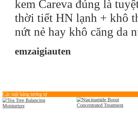
kem Careva đúng là tuyệ
thời tiết HN lạnh + khô 
nứt nẻ hay khô căng da 
emzaigiauten
Các mặt hàng tương tự