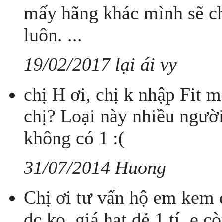
mấy hãng khác mình sẽ ch
luôn. ...
19/02/2017 lại ái vy
chị H ơi, chị k nhập Fit 
chị? Loại này nhiều ngườ
không có 1 :(
31/07/2014 Huong
Chị ơi tư vấn hộ em kem d
dc ko, giá hạt dẻ 1 tí, e 