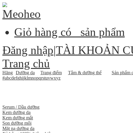
Giỏ hàng có
sản phẩm
Đăng nhập
|
TÀI KHOẢN C
Trang chủ
Hãng
Dưỡng da
Trang điểm
Tắm & dưỡng thể
Sản phẩm c
#
a
b
c
d
e
f
g
h
i
j
k
l
m
n
o
p
q
r
s
t
u
v
w
x
y
z
Serum / Dầu dưỡng
Kem dưỡng da
Kem dưỡng mắt
Son dưỡng môi
Mặt nạ dưỡng da