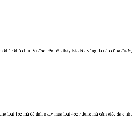
m khác khó chịu. Vì đọc trên hộp thấy bảo bôi vùng da nào cũng được, 
ng loại 1oz mà đã tính ngay mua loại 4oz r,dùng mà cảm giác da e như 