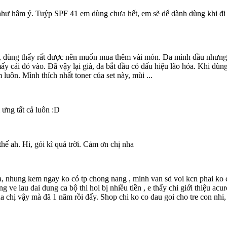
 như hâm ý. Tuýp SPF 41 em dùng chưa hết, em sẽ dể dành dùng khi đi
 dùng thấy rất được nên muốn mua thêm vài món. Da mình dầu nhưng mấ
ấy cái đó vào. Đã vậy lại già, da bắt đầu có dấu hiệu lão hóa. Khi dùng
 luôn. Mình thích nhất toner của set này, mùi ...
ưng tất cả luôn :D
hế ah. Hi, gói kĩ quá trời. Cảm ơn chị nha
 a, nhung kem ngay ko có tp chong nang , minh van sd voi kcn phai ko
ng ve lau dai dung ca bộ thi hoi bị nhiều tiền , e thấy chi giới thiệu a
 chị vậy mà đã 1 năm rồi đấy. Shop chi ko co dau goi cho tre con nhi, 