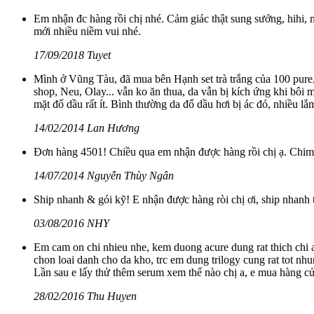
Em nhận đc hàng rồi chị nhé. Cảm giác thật sung sướng, hihi,
mới nhiều niềm vui nhé.
17/09/2018 Tuyet
Mình ở Vũng Tàu, đã mua bên Hạnh set trà trắng của 100 pure,
shop, Neu, Olay... vẫn ko ăn thua, da vẫn bị kích ứng khi bôi m
mặt đổ dầu rất ít. Bình thường da đổ dầu hơi bị ác đó, nhiều lắm
14/02/2014 Lan Hương
Đơn hàng 4501! Chiều qua em nhận được hàng rồi chị ạ. Chim 
14/07/2014 Nguyễn Thùy Ngân
Ship nhanh & gói kỹ! E nhận được hàng ròi chị ơi, ship nhanh t
03/08/2016 NHY
Em cam on chi nhieu nhe, kem duong acure dung rat thich chi
chon loai danh cho da kho, trc em dung trilogy cung rat tot nhu
Lần sau e lấy thử thêm serum xem thế nào chị a, e mua hàng của
28/02/2016 Thu Huyen