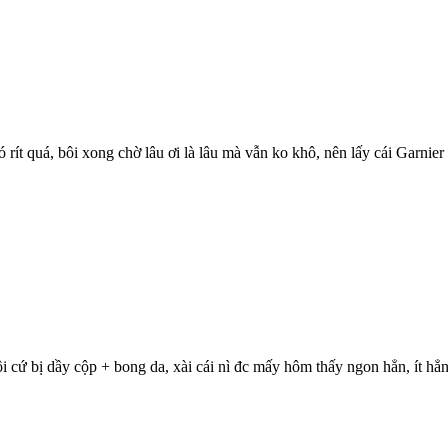
rít quá, bôi xong chờ lâu ơi là lâu mà vẫn ko khô, nên lấy cái Garnier
ôi cứ bị dầy cộp + bong da, xài cái nì đc mấy hôm thấy ngon hẳn, ít hẳ