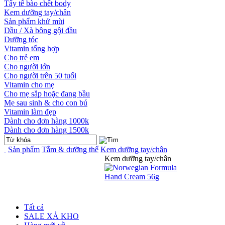
Tẩy tế bào chết body
Kem dưỡng tay/chân
Sản phẩm khử mùi
Dầu / Xà bông gội đầu
Dưỡng tóc
Vitamin tổng hợp
Cho trẻ em
Cho người lớn
Cho người trên 50 tuổi
Vitamin cho mẹ
Cho mẹ sắp hoặc đang bầu
Mẹ sau sinh & cho con bú
Vitamin làm đẹp
Dành cho đơn hàng 1000k
Dành cho đơn hàng 1500k
Sản phẩm
Tắm & dưỡng thể
Kem dưỡng tay/chân
Kem dưỡng tay/chân
Tất cả
SALE XẢ KHO