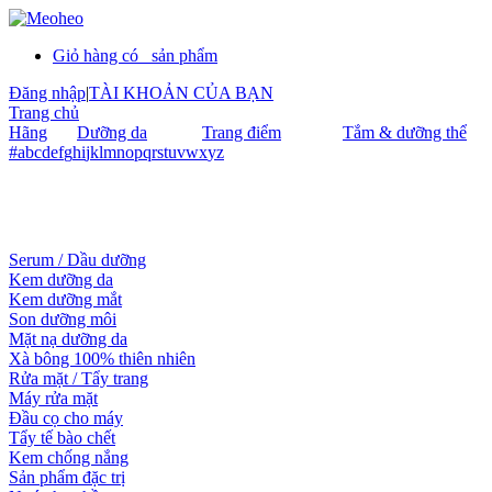
Giỏ hàng có
sản phẩm
Đăng nhập
|
TÀI KHOẢN CỦA BẠN
Trang chủ
Hãng
Dưỡng da
Trang điểm
Tắm & dưỡng thể
#
a
b
c
d
e
f
g
h
i
j
k
l
m
n
o
p
q
r
s
t
u
v
w
x
y
z
Serum / Dầu dưỡng
Kem dưỡng da
Kem dưỡng mắt
Son dưỡng môi
Mặt nạ dưỡng da
Xà bông 100% thiên nhiên
Rửa mặt / Tẩy trang
Máy rửa mặt
Đầu cọ cho máy
Tẩy tế bào chết
Kem chống nắng
Sản phẩm đặc trị