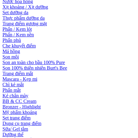
Nước hoa hồng
Xịt khoáng / Xịt dưỡng
Set dưỡng da
Thực phẩm dưỡng da
Trang điểm gương mặt
Phấn / Kem lót
Phấn / Kem nền
Phấn phủ
Che khuyết điểm
Má hồng
Son môi
Son an toàn cho bầu 100% Pure
Son 100% thiên nhiên Burt's Bee
Trang điểm mắt
Mascara - Kẹp mi
Chì kẻ mắt
Phấn mắt
Kẻ chân mày
BB & CC Cream
Bronzer - Highlight
Mỹ phẩm khoáng
Set trang điểm
Dụng cụ trang điểm
Sữa/ Gel tắm
Dưỡng thể