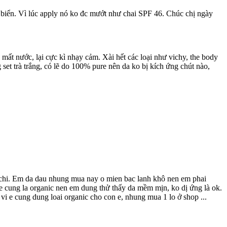
 biển. Vì lúc apply nó ko đc mướt như chai SPF 46. Chúc chị ngày
t nước, lại cực kì nhạy cảm. Xài hết các loại như vichy, the body
 set trà trắng, có lẽ do 100% pure nên da ko bị kích ứng chút nào,
 chi. Em da dau nhung mua nay o mien bac lanh khô nen em phai
cure cung la organic nen em dung thử thấy da mềm mịn, ko dị ứng là ok.
vi e cung dung loai organic cho con e, nhung mua 1 lo ở shop ...