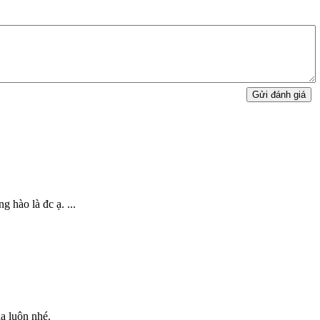
Gửi đánh giá
 hào là đc ạ. ...
da luôn nhé.