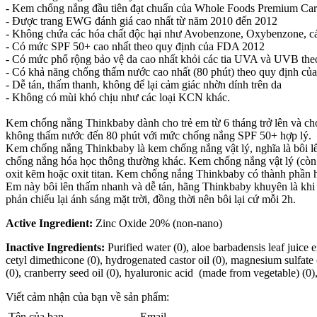
- Kem chống nắng đầu tiên đạt chuẩn của Whole Foods Premium Ca
- Được trang EWG đánh giá cao nhất từ năm 2010 đến 2012
- Không chứa các hóa chất độc hại như Avobenzone, Oxybenzone, các
- Có mức SPF 50+ cao nhất theo quy định của FDA 2012
- Có mức phổ rộng bảo vệ da cao nhất khỏi các tia UVA và UVB th
- Có khả năng chống thấm nước cao nhất (80 phút) theo quy định c
- Dễ tán, thấm thanh, không để lại cảm giác nhờn dính trên da
- Không có mùi khó chịu như các loại KCN khác.
Kem chống nắng Thinkbaby dành cho trẻ em từ 6 tháng trở lên và cho
không thấm nước đến 80 phút với mức chống nắng SPF 50+ hợp lý.
Kem chống nắng Thinkbaby là kem chống nắng vật lý, nghĩa là bôi lê
chống nắng hóa học thông thường khác. Kem chống nắng vật lý (còn gọ
oxit kẽm hoặc oxit titan. Kem chống nắng Thinkbaby có thành phần h
Em này bôi lên thấm nhanh và dễ tán, hãng Thinkbaby khuyên là khi 
phản chiếu lại ánh sáng mặt trời, đồng thời nên bôi lại cứ mỗi 2h.
Active Ingredient:
Zinc Oxide 20% (non-nano)
Inactive Ingredients:
Purified water (0), aloe barbadensis leaf juice e
cetyl dimethicone (0), hydrogenated castor oil (0), magnesium sulfate (e
(0), cranberry seed oil (0), hyaluronic acid (made from vegetable) (0)
Viết cảm nhận của bạn về sản phẩm:
Tên của bạn
Email