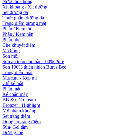
Nước hoa hồng
Xịt khoáng / Xịt dưỡng
Set dưỡng da
Thực phẩm dưỡng da
Trang điểm gương mặt
Phấn / Kem lót
Phấn / Kem nền
Phấn phủ
Che khuyết điểm
Má hồng
Son môi
Son an toàn cho bầu 100% Pure
Son 100% thiên nhiên Burt's Bee
Trang điểm mắt
Mascara - Kẹp mi
Chì kẻ mắt
Phấn mắt
Kẻ chân mày
BB & CC Cream
Bronzer - Highlight
Mỹ phẩm khoáng
Set trang điểm
Dụng cụ trang điểm
Sữa/ Gel tắm
Dưỡng thể