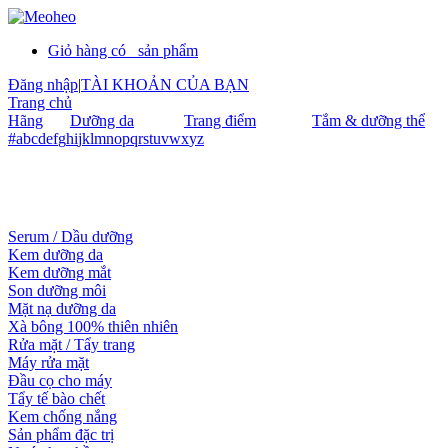
Giỏ hàng có
sản phẩm
Đăng nhập
|
TÀI KHOẢN CỦA BẠN
Trang chủ
Hãng
Dưỡng da
Trang điểm
Tắm & dưỡng thể
#
a
b
c
d
e
f
g
h
i
j
k
l
m
n
o
p
q
r
s
t
u
v
w
x
y
z
Serum / Dầu dưỡng
Kem dưỡng da
Kem dưỡng mắt
Son dưỡng môi
Mặt nạ dưỡng da
Xà bông 100% thiên nhiên
Rửa mặt / Tẩy trang
Máy rửa mặt
Đầu cọ cho máy
Tẩy tế bào chết
Kem chống nắng
Sản phẩm đặc trị