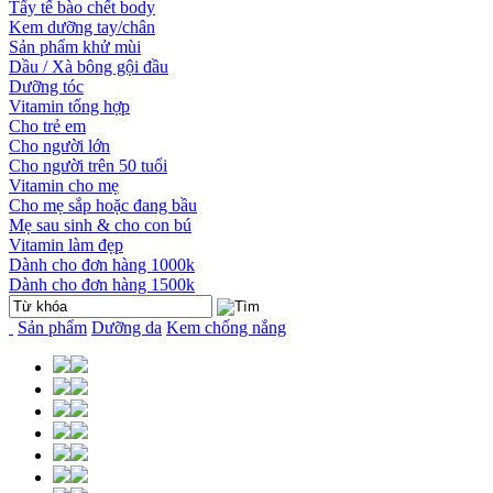
Tẩy tế bào chết body
Kem dưỡng tay/chân
Sản phẩm khử mùi
Dầu / Xà bông gội đầu
Dưỡng tóc
Vitamin tổng hợp
Cho trẻ em
Cho người lớn
Cho người trên 50 tuổi
Vitamin cho mẹ
Cho mẹ sắp hoặc đang bầu
Mẹ sau sinh & cho con bú
Vitamin làm đẹp
Dành cho đơn hàng 1000k
Dành cho đơn hàng 1500k
Sản phẩm
Dưỡng da
Kem chống nắng