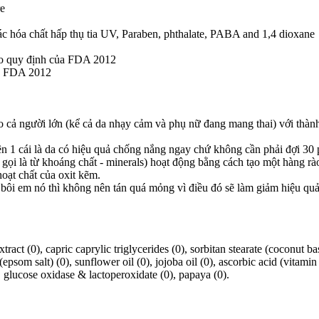
re
 hóa chất hấp thụ tia UV, Paraben, phthalate, PABA and 1,4 dioxane
eo quy định của FDA 2012
ủa FDA 2012
 cả người lớn (kể cả da nhạy cảm và phụ nữ đang mang thai) với thàn
n 1 cái là da có hiệu quả chống nắng ngay chứ không cần phải đợi 30 p
i là từ khoáng chất - minerals) hoạt động bằng cách tạo một hàng rào
oạt chất của oxit kẽm.
bôi em nó thì không nên tán quá mỏng vì điều đó sẽ làm giảm hiệu qu
xtract (0), capric caprylic triglycerides (0), sorbitan stearate (coconut 
psom salt) (0), sunflower oil (0), jojoba oil (0), ascorbic acid (vitamin 
, glucose oxidase & lactoperoxidate (0), papaya (0).