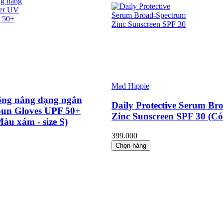
Mad Hippie
ống nắng dạng ngắn
Daily Protective Serum Br
un Gloves UPF 50+
Zinc Sunscreen SPF 30 (Có
Màu xám - size S)
399.000
Chọn hàng