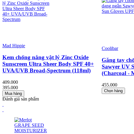
Mad Hippie
Coolibar
Kem chống nắng vật lý Zinc Oxide
Găng tay ch
Sunscreen Ultra Sheer Body SPF 40+
Sawyer UV S
UVA/UVB Broad-Spectrum (118ml)
(Charcoal - 
409.000
455.000
395.000
Chọn hàng
Mua hàng
Đánh giá sản phẩm