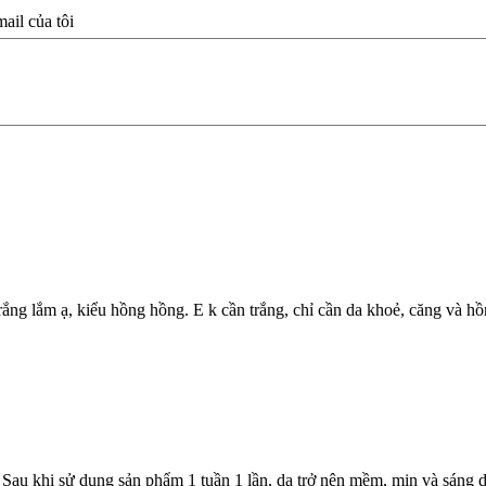
il của tôi
rắng lắm ạ, kiểu hồng hồng. E k cần trắng, chỉ cần da khoẻ, căng và hồng
t. Sau khi sử dụng sản phẩm 1 tuần 1 lần, da trở nên mềm, mịn và sáng 