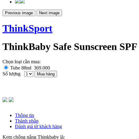
Previous image
Next image
ThinkSport
ThinkBaby Safe Sunscreen SPF
Chọn loại cần mua:
Tube 88ml
369.000
Số lượng
Mua hàng
Thông tin
Thành phần
Đánh giá từ khách hàng
Kem chống nắng Thinkbaby là: