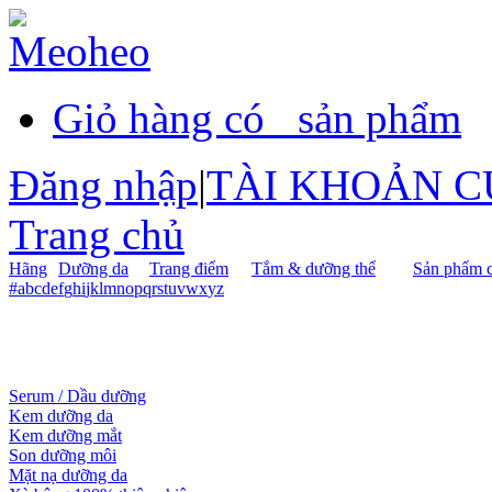
Giỏ hàng có
sản phẩm
Đăng nhập
|
TÀI KHOẢN C
Trang chủ
Hãng
Dưỡng da
Trang điểm
Tắm & dưỡng thể
Sản phẩm c
#
a
b
c
d
e
f
g
h
i
j
k
l
m
n
o
p
q
r
s
t
u
v
w
x
y
z
Serum / Dầu dưỡng
Kem dưỡng da
Kem dưỡng mắt
Son dưỡng môi
Mặt nạ dưỡng da