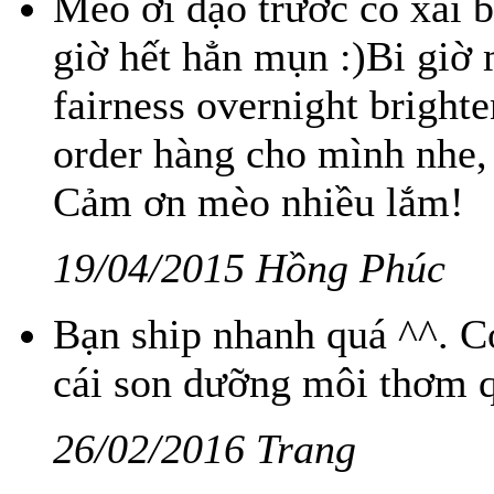
Mèo ơi dạo trước có xài b
giờ hết hẳn mụn :)Bi giờ
fairness overnight brigh
order hàng cho mình nhe,
Cảm ơn mèo nhiều lắm!
19/04/2015 Hồng Phúc
Bạn ship nhanh quá ^^. Có
cái son dưỡng môi thơm q
26/02/2016 Trang