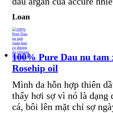
dầu argan của accure nhiề
Loan
100% Pure Dau nu tam 
Rosehip oil
Mình da hỗn hợp thiên dầu
thấy hơi sợ vì nó là dạng
cá, bôi lên mặt chỉ sợ ngà