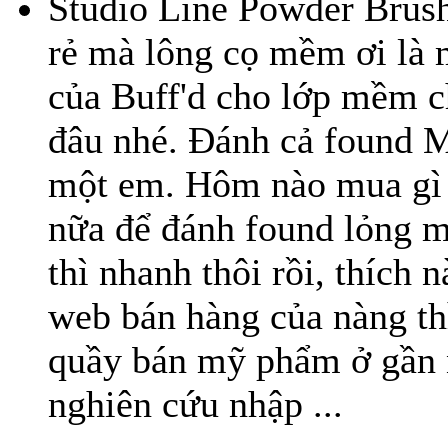
Studio Line Powder Brush
rẻ mà lông cọ mềm ơi là
của Buff'd cho lớp mềm c
đâu nhé. Đánh cả found 
một em. Hôm nào mua gì 
nữa để đánh found lỏng m
thì nhanh thôi rồi, thích
web bán hàng của nàng th
quầy bán mỹ phẩm ở gần 
nghiên cứu nhập ...