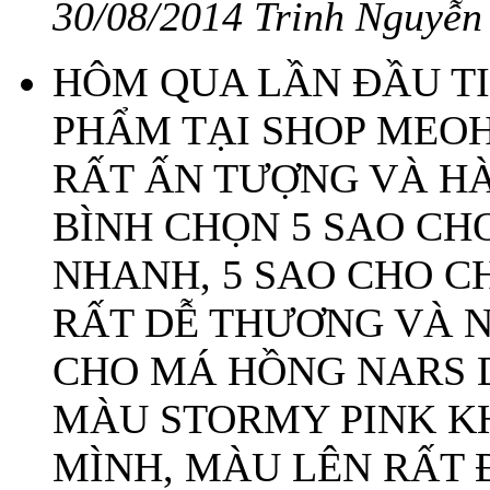
30/08/2014 Trinh Nguyễn
HÔM QUA LẦN ĐẦU T
PHẨM TẠI SHOP MEO
RẤT ẤN TƯỢNG VÀ HÀ
BÌNH CHỌN 5 SAO CH
NHANH, 5 SAO CHO C
RẤT DỄ THƯƠNG VÀ NH
CHO MÁ HỒNG NARS 
MÀU STORMY PINK KH
MÌNH, MÀU LÊN RẤT 