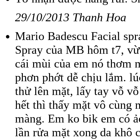
29/10/2013 Thanh Hoa
Mario Badescu Facial spr
Spray của MB hôm t7, vừa
cái mùi của em nó thơm 
phơn phớt dễ chịu lắm. l
thử lên mặt, lấy tay vỗ v
hết thì thấy mặt vô cùng
màng. Em ko bik em có ả
lần rửa mặt xong da khô c