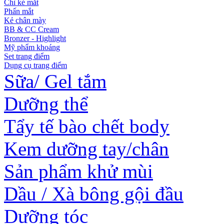
Chì kẻ mắt
Phấn mắt
Kẻ chân mày
BB & CC Cream
Bronzer - Highlight
Mỹ phẩm khoáng
Set trang điểm
Dụng cụ trang điểm
Sữa/ Gel tắm
Dưỡng thể
Tẩy tế bào chết body
Kem dưỡng tay/chân
Sản phẩm khử mùi
Dầu / Xà bông gội đầu
Dưỡng tóc