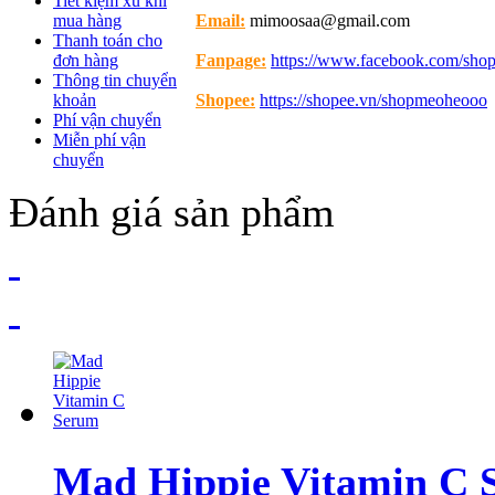
Tiết kiệm xu khi
mua hàng
Email:
mimoosaa@gmail.com
Thanh toán cho
đơn hàng
Fanpage:
https://www.facebook.com/sh
Thông tin chuyển
khoản
Shopee:
https://shopee.vn/shopmeoheooo
Phí vận chuyển
Miễn phí vận
chuyển
Đánh giá sản phẩm
Mad Hippie Vitamin C 