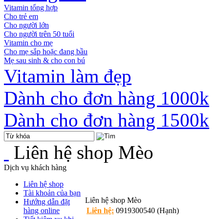
Vitamin tổng hợp
Cho trẻ em
Cho người lớn
Cho người trên 50 tuổi
Vitamin cho mẹ
Cho mẹ sắp hoặc đang bầu
Mẹ sau sinh & cho con bú
Vitamin làm đẹp
Dành cho đơn hàng 1000k
Dành cho đơn hàng 1500k
Liên hệ shop Mèo
Dịch vụ khách hàng
Liên hệ shop
Tài khoản của bạn
Liên hệ shop Mèo
Hướng dẫn đặt
hàng online
Liên hệ:
0919300540 (Hạnh)