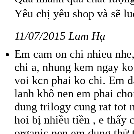
Yêu chị yêu shop và sẽ l
11/07/2015 Lam Hạ
Em cam on chi nhieu nhe,
chi a, nhung kem ngay ko
voi kcn phai ko chi. Em 
lanh khô nen em phai chon
dung trilogy cung rat tot 
hoi bị nhiều tiền , e thấy 
organic nen em dung thử 