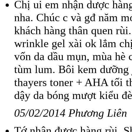
Chị ui em nhận dược hàng
nha. Chúc c và gđ năm mớ
khách hàng thân quen rùi.
wrinkle gel xài ok lắm chị
vốn da dầu mụn, mùa hè 
tùm lum. Bôi kem dưỡng j
thayers toner + AHA tối 
dậy da bóng mượt kiểu đ
05/02/2014 Phương Liên
Tớ nhận được hàng rùi. S