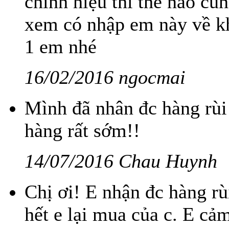
chính hiệu thì thể nào cũ
xem có nhập em này về k
1 em nhé
16/02/2016 ngocmai
Mình đã nhân đc hàng rùi
hàng rất sớm!!
14/07/2016 Chau Huynh
Chị ơi! E nhận đc hàng rùi
hết e lại mua của c. E cả