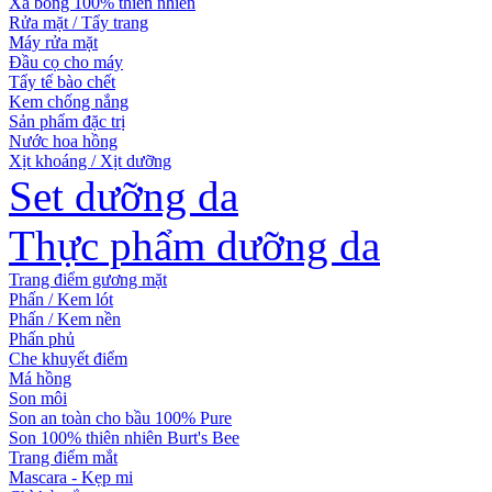
Xà bông 100% thiên nhiên
Rửa mặt / Tẩy trang
Máy rửa mặt
Đầu cọ cho máy
Tẩy tế bào chết
Kem chống nắng
Sản phẩm đặc trị
Nước hoa hồng
Xịt khoáng / Xịt dưỡng
Set dưỡng da
Thực phẩm dưỡng da
Trang điểm gương mặt
Phấn / Kem lót
Phấn / Kem nền
Phấn phủ
Che khuyết điểm
Má hồng
Son môi
Son an toàn cho bầu 100% Pure
Son 100% thiên nhiên Burt's Bee
Trang điểm mắt
Mascara - Kẹp mi