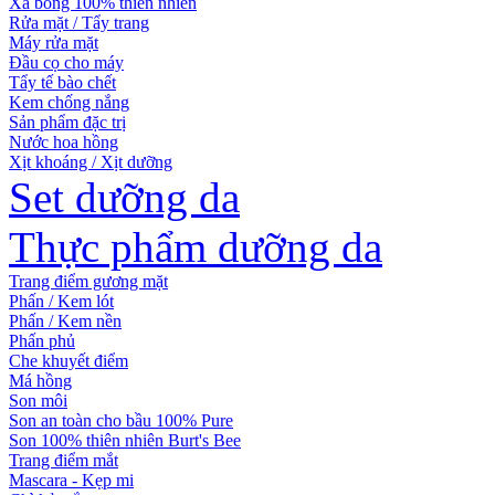
Xà bông 100% thiên nhiên
Rửa mặt / Tẩy trang
Máy rửa mặt
Đầu cọ cho máy
Tẩy tế bào chết
Kem chống nắng
Sản phẩm đặc trị
Nước hoa hồng
Xịt khoáng / Xịt dưỡng
Set dưỡng da
Thực phẩm dưỡng da
Trang điểm gương mặt
Phấn / Kem lót
Phấn / Kem nền
Phấn phủ
Che khuyết điểm
Má hồng
Son môi
Son an toàn cho bầu 100% Pure
Son 100% thiên nhiên Burt's Bee
Trang điểm mắt
Mascara - Kẹp mi