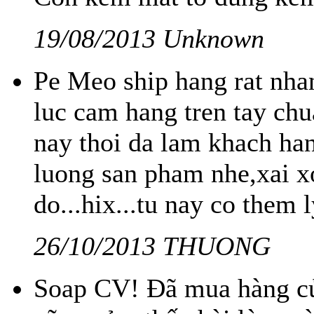
19/08/2013 Unknown
Pe Meo ship hang rat nha
luc cam hang tren tay ch
nay thoi da lam khach han
luong san pham nhe,xai 
do...hix...tu nay co them l
26/10/2013 THUONG
Soap CV! Đã mua hàng củ