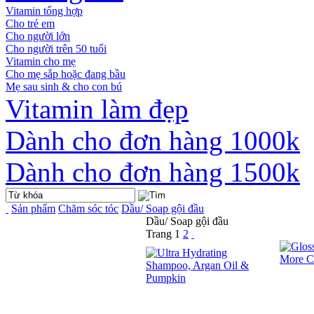
Vitamin tổng hợp
Cho trẻ em
Cho người lớn
Cho người trên 50 tuổi
Vitamin cho mẹ
Cho mẹ sắp hoặc đang bầu
Mẹ sau sinh & cho con bú
Vitamin làm đẹp
Dành cho đơn hàng 1000k
Dành cho đơn hàng 1500k
Sản phẩm
Chăm sóc tóc
Dầu/ Soap gội đầu
Dầu/ Soap gội đầu
Trang
1
2