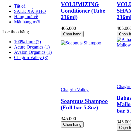
VOLUMIZING
VOL
Tất cả
Conditioner (Tube
SHAM
SALE XẢ KHO
236ml)
236ml
Hàng mới về
Mặt hàng mới
405.000
405.00
Lọc theo hãng
Chọn hàng
Chọn 
100% Pure
(7)
Acure Organics
(1)
Avalon Organics
(1)
Chagrin Valley
(8)
Chagrin
Chagrin Valley
Baba
Soapnuts Shampoo
Mallo
(Full bar 5.8oz)
bar 5
345.000
345.00
Chọn hàng
Chọn 