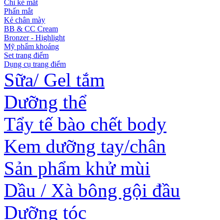
Chì kẻ mắt
Phấn mắt
Kẻ chân mày
BB & CC Cream
Bronzer - Highlight
Mỹ phẩm khoáng
Set trang điểm
Dụng cụ trang điểm
Sữa/ Gel tắm
Dưỡng thể
Tẩy tế bào chết body
Kem dưỡng tay/chân
Sản phẩm khử mùi
Dầu / Xà bông gội đầu
Dưỡng tóc