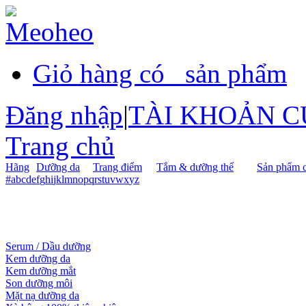
Giỏ hàng có
sản phẩm
Đăng nhập
|
TÀI KHOẢN C
Trang chủ
Hãng
Dưỡng da
Trang điểm
Tắm & dưỡng thể
Sản phẩm c
#
a
b
c
d
e
f
g
h
i
j
k
l
m
n
o
p
q
r
s
t
u
v
w
x
y
z
Serum / Dầu dưỡng
Kem dưỡng da
Kem dưỡng mắt
Son dưỡng môi
Mặt nạ dưỡng da