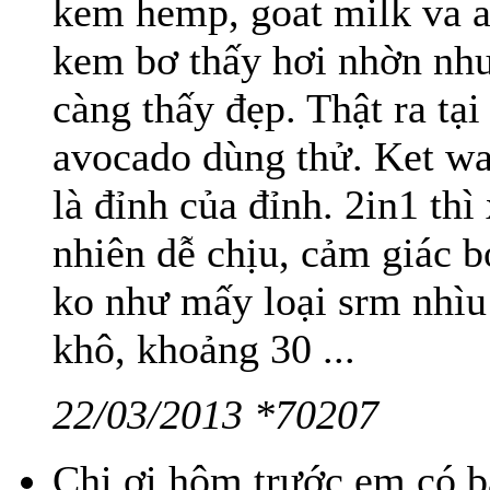
kem hemp, goat milk va a
kem bơ thấy hơi nhờn như
càng thấy đẹp. Thật ra tạ
avocado dùng thử. Ket wa 
là đỉnh của đỉnh. 2in1 thì
nhiên dễ chịu, cảm giác b
ko như mấy loại srm nhìu 
khô, khoảng 30 ...
22/03/2013 *70207
Chị ơi hôm trước em có b