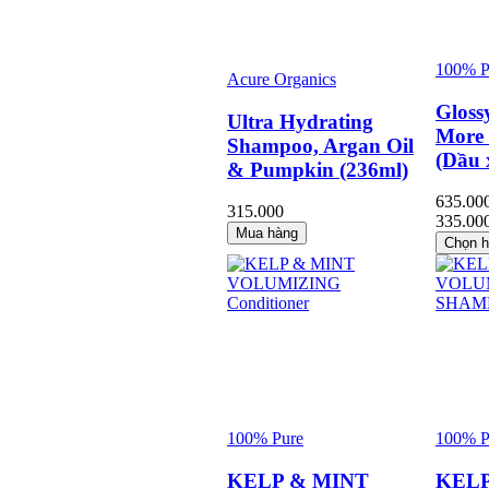
100% P
Acure Organics
Gloss
Ultra Hydrating
More 
Shampoo, Argan Oil
(Dầu 
& Pumpkin (236ml)
635.00
315.000
335.00
Mua hàng
Chọn 
100% Pure
100% P
KELP & MINT
KELP