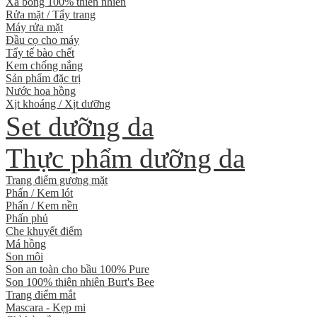
Xà bông 100% thiên nhiên
Rửa mặt / Tẩy trang
Máy rửa mặt
Đầu cọ cho máy
Tẩy tế bào chết
Kem chống nắng
Sản phẩm đặc trị
Nước hoa hồng
Xịt khoáng / Xịt dưỡng
Set dưỡng da
Thực phẩm dưỡng da
Trang điểm gương mặt
Phấn / Kem lót
Phấn / Kem nền
Phấn phủ
Che khuyết điểm
Má hồng
Son môi
Son an toàn cho bầu 100% Pure
Son 100% thiên nhiên Burt's Bee
Trang điểm mắt
Mascara - Kẹp mi