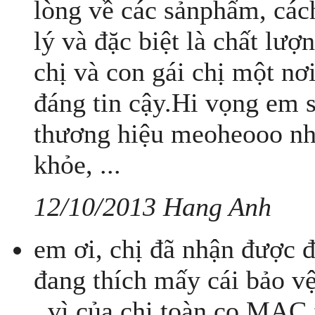
lòng về các sảnphẩm, cách
lý và đặc biệt là chất l
chị và con gái chị một n
đáng tin cậy.Hi vọng em s
thương hiệu meoheooo nhé
khỏe, ...
12/10/2013 Hang Anh
em ơi, chị đã nhận được đ
đang thích mấy cái bảo vệ
, vì của chị toàn cọ MAC f