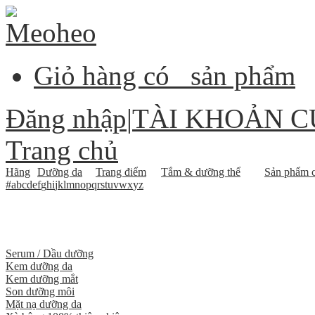
Giỏ hàng có
sản phẩm
Đăng nhập
|
TÀI KHOẢN C
Trang chủ
Hãng
Dưỡng da
Trang điểm
Tắm & dưỡng thể
Sản phẩm c
#
a
b
c
d
e
f
g
h
i
j
k
l
m
n
o
p
q
r
s
t
u
v
w
x
y
z
Serum / Dầu dưỡng
Kem dưỡng da
Kem dưỡng mắt
Son dưỡng môi
Mặt nạ dưỡng da