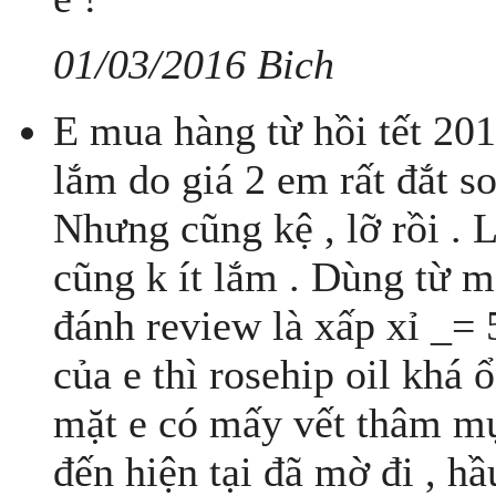
01/03/2016 Bich
E mua hàng từ hồi tết 20
lắm do giá 2 em rất đắt so 
Nhưng cũng kệ , lỡ rồi . 
cũng k ít lắm . Dùng từ mấ
đánh review là xấp xỉ _= 
của e thì rosehip oil khá 
mặt e có mấy vết thâm mụn
đến hiện tại đã mờ đi , h