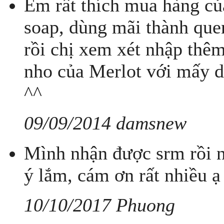
Em rất thích mua hàng củ
soap, dùng mãi thành que
rồi chị xem xét nhập thê
nho của Merlot với mấy dầ
^^
09/09/2014 damsnew
Mình nhận được srm rồi n
ý lắm, cám ơn rất nhiều ạ
10/10/2017 Phuong