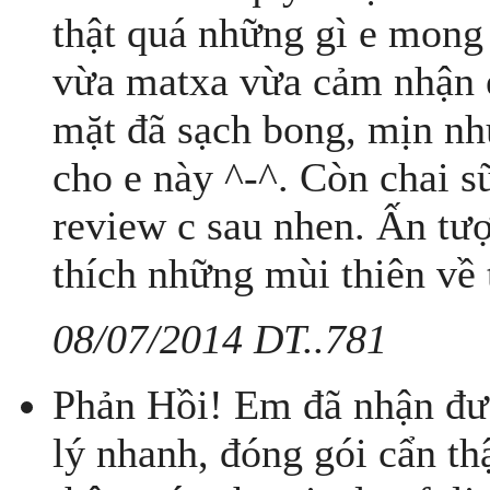
thật quá những gì e mong 
vừa matxa vừa cảm nhận e 
mặt đã sạch bong, mịn như
cho e này ^-^. Còn chai
review c sau nhen. Ấn tượn
thích những mùi thiên về t
08/07/2014 DT..781
Phản Hồi! Em đã nhận đư
lý nhanh, đóng gói cẩn th