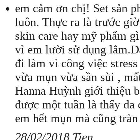
em cảm ơn chị! Set sản p
luôn. Thực ra là trước gi
skin care hay mỹ phẩm gì
vì em lười sử dụng lắm.Da
đi làm vì công việc stres
vừa mụn vừa sần sùi , mấ
Hanna Huỳnh giới thiệu b
được một tuần là thấy da c
em hết mụn mà cũng tràn 
28/02/2018 Tien