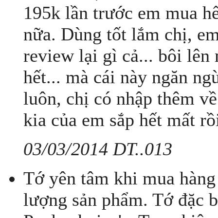
195k lần trước em mua hế
nữa. Dùng tốt lắm chị, e
review lại gì cả... bôi lê
hết... mà cái này ngăn ng
luôn, chị có nhập thêm về
kia của em sắp hết mất rồi
03/03/2014 DT..013
Tớ yên tâm khi mua hàng 
lượng sản phẩm. Tớ đặc bi