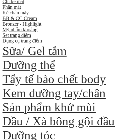
Chì kẻ mắt
Phấn mắt
Kẻ chân mày
BB & CC Cream
Bronzer - Highlight
Mỹ phẩm khoáng
Set trang điểm
Dụng cụ trang điểm
Sữa/ Gel tắm
Dưỡng thể
Tẩy tế bào chết body
Kem dưỡng tay/chân
Sản phẩm khử mùi
Dầu / Xà bông gội đầu
Dưỡng tóc