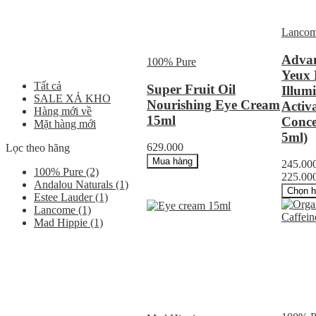
Lanco
Advan
100% Pure
Yeux 
Tất cả
Super Fruit Oil
Illum
SALE XẢ KHO
Nourishing Eye Cream
Activ
Hàng mới về
15ml
Conce
Mặt hàng mới
5ml)
629.000
Lọc theo hãng
Mua hàng
245.00
100% Pure
(2)
225.00
Andalou Naturals
(1)
Chọn 
Estee Lauder
(1)
Lancome
(1)
Mad Hippie
(1)