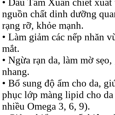
• Dầu Tầm Xuân chiết xuất 
nguồn chất dinh dưỡng quan
rạng rỡ, khỏe mạnh.
• Làm giảm các nếp nhăn v
mắt.
• Ngừa rạn da, làm mờ sẹo,
nhang.
• Bổ sung độ ẩm cho da, g
phục lớp màng lipid cho da
nhiều Omega 3, 6, 9).