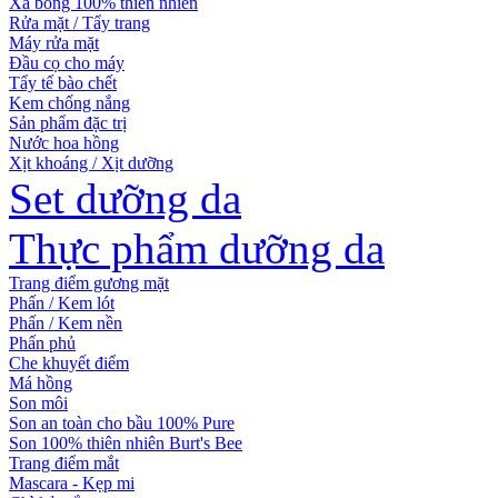
Xà bông 100% thiên nhiên
Rửa mặt / Tẩy trang
Máy rửa mặt
Đầu cọ cho máy
Tẩy tế bào chết
Kem chống nắng
Sản phẩm đặc trị
Nước hoa hồng
Xịt khoáng / Xịt dưỡng
Set dưỡng da
Thực phẩm dưỡng da
Trang điểm gương mặt
Phấn / Kem lót
Phấn / Kem nền
Phấn phủ
Che khuyết điểm
Má hồng
Son môi
Son an toàn cho bầu 100% Pure
Son 100% thiên nhiên Burt's Bee
Trang điểm mắt
Mascara - Kẹp mi