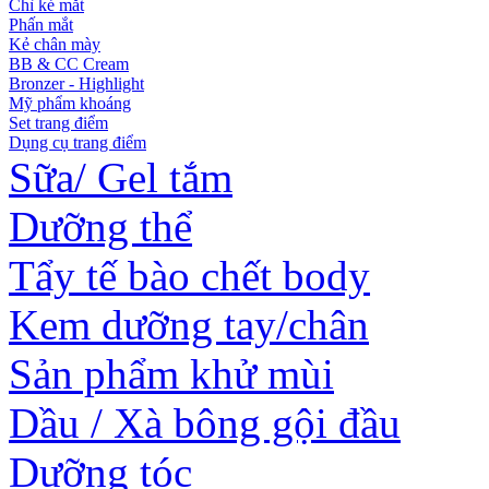
Chì kẻ mắt
Phấn mắt
Kẻ chân mày
BB & CC Cream
Bronzer - Highlight
Mỹ phẩm khoáng
Set trang điểm
Dụng cụ trang điểm
Sữa/ Gel tắm
Dưỡng thể
Tẩy tế bào chết body
Kem dưỡng tay/chân
Sản phẩm khử mùi
Dầu / Xà bông gội đầu
Dưỡng tóc