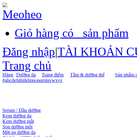
Giỏ hàng có
sản phẩm
Đăng nhập
|
TÀI KHOẢN C
Trang chủ
Hãng
Dưỡng da
Trang điểm
Tắm & dưỡng thể
Sản phẩm c
#
a
b
c
d
e
f
g
h
i
j
k
l
m
n
o
p
q
r
s
t
u
v
w
x
y
z
Serum / Dầu dưỡng
Kem dưỡng da
Kem dưỡng mắt
Son dưỡng môi
Mặt nạ dưỡng da