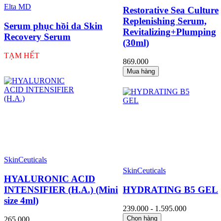
Elta MD
Restorative Sea Culture
Replenishing Serum,
Serum phục hồi da Skin
Revitalizing+Plumping
Recovery Serum
(30ml)
TẠM HẾT
869.000
Mua hàng
SkinCeuticals
SkinCeuticals
HYALURONIC ACID
INTENSIFIER (H.A.) (Mini
HYDRATING B5 GEL
size 4ml)
239.000 - 1.595.000
Chọn hàng
265.000