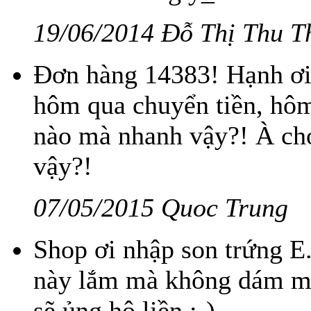
19/06/2014 Đỗ Thị Thu T
Đơn hàng 14383! Hạnh ơi
hôm qua chuyển tiền, hôm
nào mà nhanh vậy?! À ch
vậy?!
07/05/2015 Quoc Trung
Shop ơi nhập son trứng E
này lắm mà không dám mu
sẽ ủng hộ liền :-)