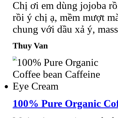
Chị ơi em dùng jojoba rồi
rồi ý chị ạ, mềm mượt mà
chung với dầu xả ý, mass
Thuy Van
100% Pure Organic Cof