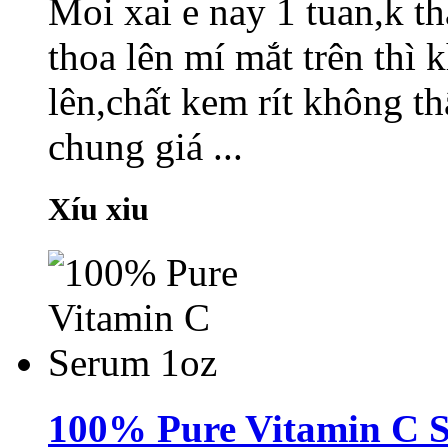
Moi xai e nay 1 tuan,k th
thoa lên mí mắt trên thì
lên,chất kem rít không t
chung giá ...
Xíu xiu
100% Pure Vitamin C 