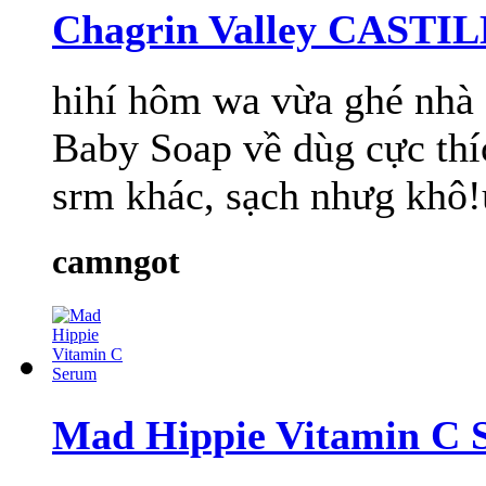
Chagrin Valley CASTI
hihí hôm wa vừa ghé nhà 
Baby Soap về dùg cực thí
srm khác, sạch nhưg khô!
camngot
Mad Hippie Vitamin C 