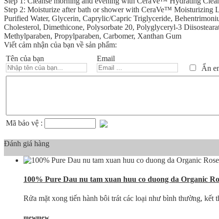
Step 1: Cleanse morning and evening with CeraVe™ Hydrating Clean
Step 2: Moisturize after bath or shower with CeraVe™ Moisturizing
Purified Water, Glycerin, Caprylic/Capric Triglyceride, Behentrimon
Cholesterol, Dimethicone, Polysorbate 20, Polyglyceryl-3 Diisostea
Methylparaben, Propylparaben, Carbomer, Xanthan Gum
Viết cảm nhận của bạn về sản phẩm:
Tên của bạn
Email
Ẩn ema
Mã bảo vệ :
Đánh giá hàng
100% Pure Dau nu tam xuan huu co duong da Organic Ros
Rửa mặt xong tiến hành bôi trát các loại như bình thường, kết 
mewmew