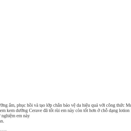
ng ẩm, phục hồi và tạo lớp chắn bảo vệ da hiệu quả với công thức Mu
em kem dưỡng Cerave đã tốt rùi em này còn tốt hơn ở chỗ dạng lotion 
hử nghiệm em này
an.