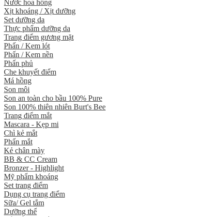
Nước hoa hồng
Xịt khoáng / Xịt dưỡng
Set dưỡng da
Thực phẩm dưỡng da
Trang điểm gương mặt
Phấn / Kem lót
Phấn / Kem nền
Phấn phủ
Che khuyết điểm
Má hồng
Son môi
Son an toàn cho bầu 100% Pure
Son 100% thiên nhiên Burt's Bee
Trang điểm mắt
Mascara - Kẹp mi
Chì kẻ mắt
Phấn mắt
Kẻ chân mày
BB & CC Cream
Bronzer - Highlight
Mỹ phẩm khoáng
Set trang điểm
Dụng cụ trang điểm
Sữa/ Gel tắm
Dưỡng thể