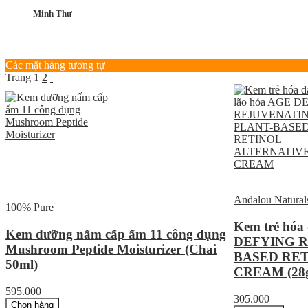
Minh Thư
Các mặt hàng tương tự
Trang
1
2
Andalou Natural
100% Pure
Kem trẻ hóa
Kem dưỡng nấm cấp ẩm 11 công dụng
DEFYING R
Mushroom Peptide Moisturizer (Chai
BASED RE
50ml)
CREAM (28
595.000
305.000
Chọn hàng