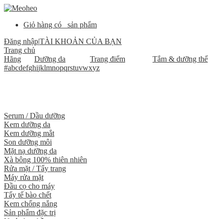
Giỏ hàng có
sản phẩm
Đăng nhập
|
TÀI KHOẢN CỦA BẠN
Trang chủ
Hãng
Dưỡng da
Trang điểm
Tắm & dưỡng thể
#
a
b
c
d
e
f
g
h
i
j
k
l
m
n
o
p
q
r
s
t
u
v
w
x
y
z
Serum / Dầu dưỡng
Kem dưỡng da
Kem dưỡng mắt
Son dưỡng môi
Mặt nạ dưỡng da
Xà bông 100% thiên nhiên
Rửa mặt / Tẩy trang
Máy rửa mặt
Đầu cọ cho máy
Tẩy tế bào chết
Kem chống nắng
Sản phẩm đặc trị