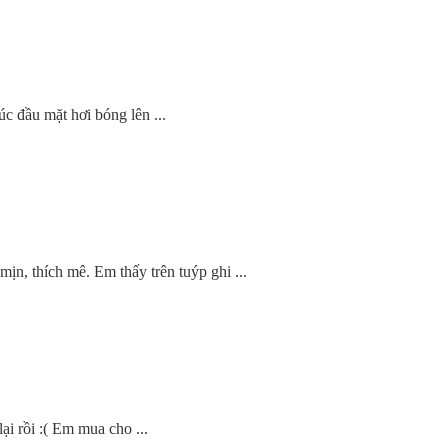
c đầu mặt hơi bóng lên ...
ịn, thích mê. Em thấy trên tuýp ghi ...
ại rồi :( Em mua cho ...