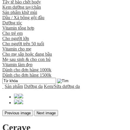
Tẩy tế bào chết body
Kem dưỡng tay/chân
Sản phẩm khử mùi
Dầu / Xà bông gội đầu
Dưỡng tóc
Vitamin tổng hợp
Cho trẻ em
Cho người lớn
Cho người trên 50 tuổi
Vitamin cho mẹ
Cho mẹ sắp hoặc đang bầu
Mẹ sau sinh & cho con bú
Vitamin làm đẹp
Dành cho đơn hàng 1000k
Dành cho đơn hàng 1500k
Sản phẩm
Dưỡng da
Kem/Sữa dưỡng da
Previous image
Next image
Cerave