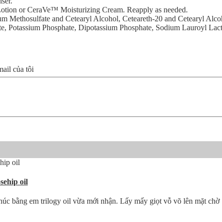
ser.
 Lotion or CeraVe™ Moisturizing Cream. Reapply as needed.
ium Methosulfate and Cetearyl Alcohol, Ceteareth-20 and Cetearyl Alc
rate, Potassium Phosphate, Dipotassium Phosphate, Sodium Lauroyl La
il của tôi
ehip oil
thúc bằng em trilogy oil vừa mới nhận. Lấy mấy giọt vỗ võ lên mặt chờ 