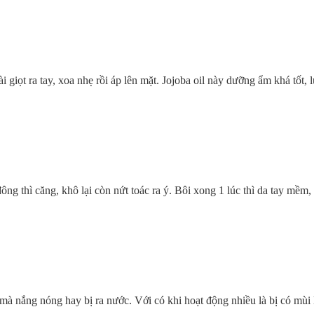
ọt ra tay, xoa nhẹ rồi áp lên mặt. Jojoba oil này dưỡng ẩm khá tốt, lú
thì căng, khô lại còn nứt toác ra ý. Bôi xong 1 lúc thì da tay mềm, m
à nắng nóng hay bị ra nước. Với có khi hoạt động nhiều là bị có mùi l