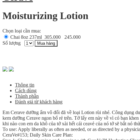
Moisturizing Lotion
Chọn loại cần mua:
Chai 8oz 237ml
305.000
245.000
Số lượng
Mua hàng
Thông tin
Cách dùng
Thành phần
Đánh giá từ khách hàng
Em Cerave dưỡng ẩm vô đối đã về loại Lotion rùi nhé. Công dụng dưỡ
kem dưỡng Cerave ngon bổ rẻ trên. Tớ lấy em này về vì có bạn khen 
khi nào con em da khô của tớ xài hết cái ceavẻ của nó tớ sẽ bắt nó t
To use: Apply liberally as often as needed, or as directed by a physici
CeraVe#153; Daily Skin Care Plan: