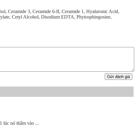
ohol, Ceramide 3, Ceramide 6-II, Ceramide 1, Hyaluronic Acid,
ctylate, Cetyl Alcohol, Disodium EDTA, Phytosphingosine,
Gửi đánh giá
1 lúc nó thấm vào ...