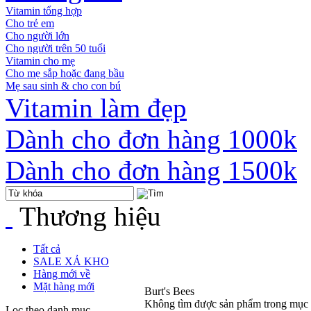
Vitamin tổng hợp
Cho trẻ em
Cho người lớn
Cho người trên 50 tuổi
Vitamin cho mẹ
Cho mẹ sắp hoặc đang bầu
Mẹ sau sinh & cho con bú
Vitamin làm đẹp
Dành cho đơn hàng 1000k
Dành cho đơn hàng 1500k
Thương hiệu
Tất cả
SALE XẢ KHO
Hàng mới về
Mặt hàng mới
Burt's Bees
Không tìm được sản phẩm trong mục
Lọc theo danh mục