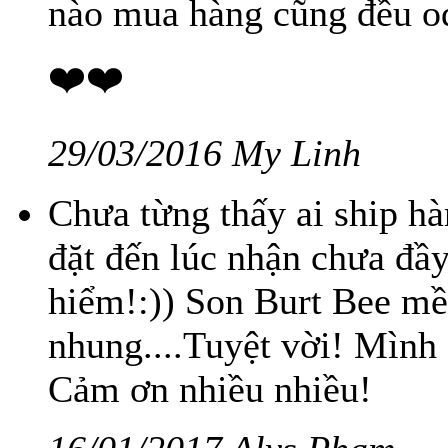
nào mua hàng cũng đều ode
❤️❤️
29/03/2016 My Linh
Chưa từng thấy ai ship h
đặt đến lúc nhận chưa đầ
hiểm!:)) Son Burt Bee mề
nhung....Tuyệt vời! Mình 
Cảm ơn nhiều nhiều!