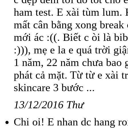
ham test. E xài tùm lum. 
mất cân bằng xong break 
mới ác :((. Biết c òi là b
:))), mẹ e la e quá trời gi
1 năm, 22 năm chưa bao 
phát cả mặt. Từ từ e xài 
skincare 3 bước ...
13/12/2016 Thư
Chi oi! E nhan dc hang ro