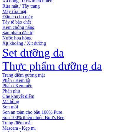
Xà bông 100% thiên nhiên
Rửa mặt / Tẩy trang
Máy rửa mặt
Đầu cọ cho máy
Tẩy tế bào chết
Kem chống nắng
Sản phẩm đặc trị
Nước hoa hồng
Xịt khoáng / Xịt dưỡng
Set dưỡng da
Thực phẩm dưỡng da
Trang điểm gương mặt
Phấn / Kem lót
Phấn / Kem nền
Phấn phủ
Che khuyết điểm
Má hồng
Son môi
Son an toàn cho bầu 100% Pure
Son 100% thiên nhiên Burt's Bee
Trang điểm mắt
Mascara - Kẹp mi