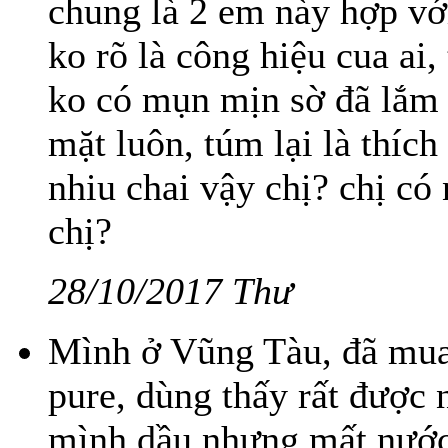
chung là 2 em này hợp v
ko rõ là công hiệu cua a
ko có mụn mịn sờ đã lắm 
mặt luôn, túm lại là thích
nhiu chai vậy chị? chị có
chị?
28/10/2017 Thư
Mình ở Vũng Tàu, đã mua 
pure, dùng thấy rất đượ
mình dầu nhưng mất nước,