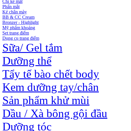
Chì kẻ mắt
Phấn mắt
Kẻ chân mày
BB & CC Cream
Bronzer - Highlight
Mỹ phẩm khoáng
Set trang điểm
Dụng cụ trang điểm
Sữa/ Gel tắm
Dưỡng thể
Tẩy tế bào chết body
Kem dưỡng tay/chân
Sản phẩm khử mùi
Dầu / Xà bông gội đầu
Dưỡng tóc