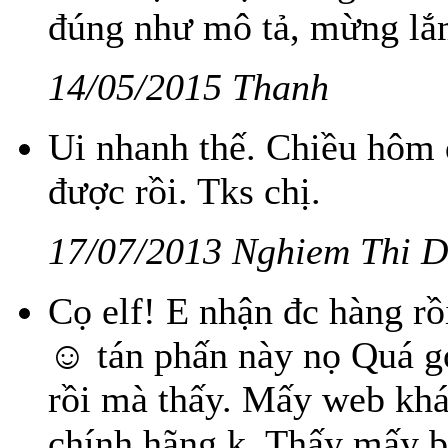
đúng như mô tả, mừng lắm
14/05/2015 Thanh
Ui nhanh thế. Chiều hôm 
được rồi. Tks chị.
17/07/2013 Nghiem Thi 
Cọ elf! E nhận đc hàng rồ
☺ tán phấn này nọ Quá goo
rồi mà thấy. Mấy web khá
chính hãng k. Thấy mấy b