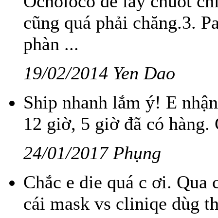
Ocholoco để lấy chuốt chì
cũng quá phải chăng.3. Pa
phàn ...
19/02/2014 Yen Dao
Ship nhanh lắm ý! E nhận 
12 giờ, 5 giờ đã có hàng.
24/01/2017 Phụng
Chắc e die quá c ơi. Qua 
cái mask vs cliniqe dùg t