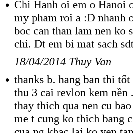
Chi Hanh oi em o Hanoi o
my pham roi a :D nhanh o
boc can than lam nen ko 
chi. Dt em bi mat sach sd
18/04/2014 Thuy Van
thanks b. hang ban thi tốt 
thu 3 cai revlon kem nền 
thay thich qua nen cu bao
me t cung ko thich bang 
cua ng khac lai ko yen tam