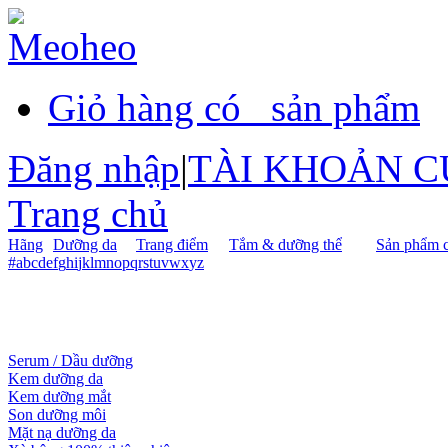
Giỏ hàng có
sản phẩm
Đăng nhập
|
TÀI KHOẢN C
Trang chủ
Hãng
Dưỡng da
Trang điểm
Tắm & dưỡng thể
Sản phẩm c
#
a
b
c
d
e
f
g
h
i
j
k
l
m
n
o
p
q
r
s
t
u
v
w
x
y
z
Serum / Dầu dưỡng
Kem dưỡng da
Kem dưỡng mắt
Son dưỡng môi
Mặt nạ dưỡng da