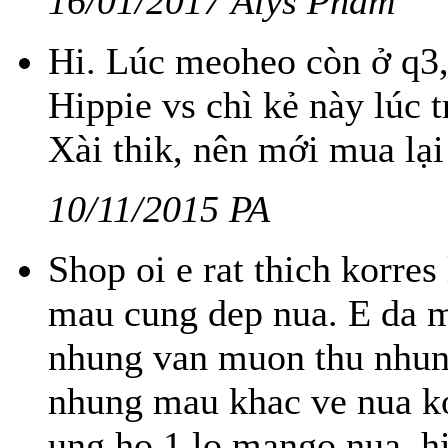
16/01/2017 Alys Pham
Hi. Lúc meoheo còn ở q3,
Hippie vs chì kẻ này lúc
Xài thik, nên mới mua lại 
10/11/2015 PA
Shop oi e rat thich korres
mau cung dep nua. E da m
nhung van muon thu nhun
nhung mau khac ve nua ko
ung ho 1 lo mango nua, hi