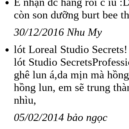
E nhận đc hàng rồi c iu :
còn son dưỡng burt bee t
30/12/2016 Nhu My
lót Loreal Studio Secrets
lót Studio SecretsProfessi
ghê lun á,da mịn mà hồng
hồng lun, em sẽ trung th
nhìu,
05/02/2014 bảo ngọc