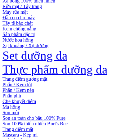
Xà bông 100% thiên nhiên
Rửa mặt / Tẩy trang
Máy rửa mặt
Đầu cọ cho máy
Tẩy tế bào chết
Kem chống nắng
Sản phẩm đặc trị
Nước hoa hồng
Xịt khoáng / Xịt dưỡng
Set dưỡng da
Thực phẩm dưỡng da
Trang điểm gương mặt
Phấn / Kem lót
Phấn / Kem nền
Phấn phủ
Che khuyết điểm
Má hồng
Son môi
Son an toàn cho bầu 100% Pure
Son 100% thiên nhiên Burt's Bee
Trang điểm mắt
Mascara - Kẹp mi