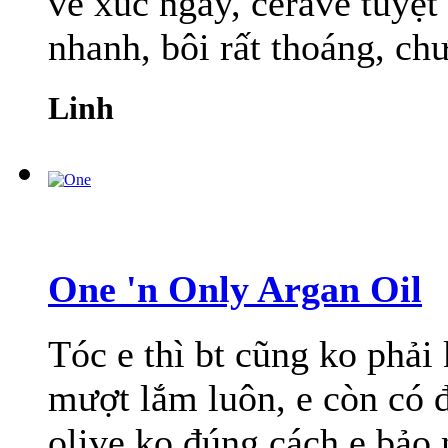
về xúc ngay, cerave tuyệt
nhanh, bôi rất thoáng, chư
Linh
One 'n Only Argan Oil
Tóc e thì bt cũng ko phả
mượt lắm luôn, e còn có đ
olive ko đúng cách e bảo n