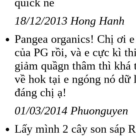
quick ne
18/12/2013 Hong Hanh
Pangea organics! Chị ơi 
của PG rồi, và e cực kì t
giảm quầgn thâm thì khá tố
về hok tại e ngóng nó dữ
đáng chị ạ!
01/03/2014 Phuonguyen
Lấy mình 2 cây son sáp R