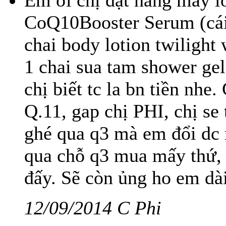
Em ơi chị đặt hàng mấy lo
CoQ10Booster Serum (cái
chai body lotion twilight
1 chai sua tam shower g
chị biết tc la bn tiền nhe
Q.11, gap chị PHI, chị se 
ghé qua q3 mà em đổi dc 
qua chỗ q3 mua mấy thứ, 
đấy. Sẽ còn ủng ho em dài
12/09/2014 C Phi