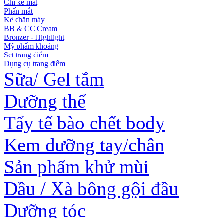
Chì kẻ mắt
Phấn mắt
Kẻ chân mày
BB & CC Cream
Bronzer - Highlight
Mỹ phẩm khoáng
Set trang điểm
Dụng cụ trang điểm
Sữa/ Gel tắm
Dưỡng thể
Tẩy tế bào chết body
Kem dưỡng tay/chân
Sản phẩm khử mùi
Dầu / Xà bông gội đầu
Dưỡng tóc