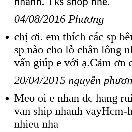
nhanh. Tks shop nhé.
04/08/2016 Phương
chị ơi. em thích các sp 
sp nào cho lỗ chân lông n
vấn giúp e với ạ.Cảm ơn c
20/04/2015 nguyễn phươn
Meo oi e nhan dc hang r
van ship nhanh vayHcm-
nhieu nha