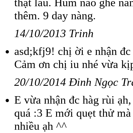
thật lâu. Hum nào ghé n
thêm. 9 day nàng.
14/10/2013 Trinh
asd;kfj9! chị ời e nhận đc
Cảm ơn chị iu nhé vừa kị
20/10/2014 Đinh Ngọc T
E vừa nhận đc hàg rùi ạh,
quá :3 E mới quẹt thử mà
nhiều ạh ^^