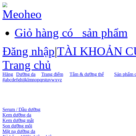
Giỏ hàng có
sản phẩm
Đăng nhập
|
TÀI KHOẢN C
Trang chủ
Hãng
Dưỡng da
Trang điểm
Tắm & dưỡng thể
Sản phẩm c
#
a
b
c
d
e
f
g
h
i
j
k
l
m
n
o
p
q
r
s
t
u
v
w
x
y
z
Serum / Dầu dưỡng
Kem dưỡng da
Kem dưỡng mắt
Son dưỡng môi
Mặt nạ dưỡng da