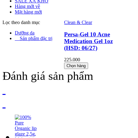
SALE XẢ KHO
Hàng mới về
Mặt hàng mới
Lọc theo danh mục
Clean & Clear
Dưỡng da
Persa-Gel 10 Acne
Sản phẩm đặc trị
Medication Gel 1oz
(HSD: 06/27)
225.000
Chọn hàng
Đánh giá sản phẩm