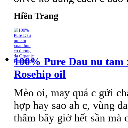
Hiền Trang
100% Pure Dau nu tam 
Rosehip oil
Mèo oi, may quá c gửi cha
hợp hay sao ah c, vùng da
thâm bây giờ hết sần mà c