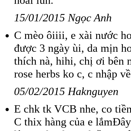
hoài lun.
15/01/2015 Ngọc Anh
C mèo ôiiii, e xài nước 
được 3 ngày ùi, da mịn hơ
thích nà, hihi, chị ơi bê
rose herbs ko c, c nhập về
05/02/2015 Haknguyen
E chk tk VCB nhe, co tiền 
C thix hàng của e lắmĐây 